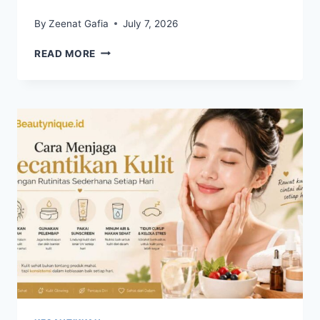
By
Zeenat Gafia
July 7, 2026
SKINCARE
READ MORE
MINIMALIS
JADI
PILIHAN
BARU
UNTUK
KULIT
SEHAT
DAN
TERAWAT