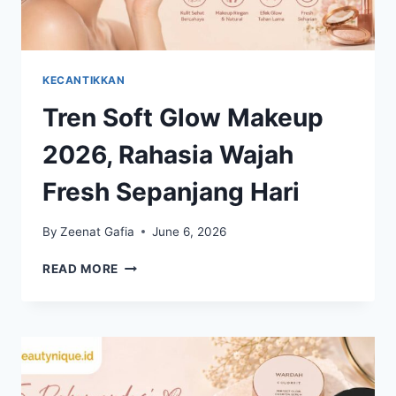
KECANTIKKAN
Tren Soft Glow Makeup
2026, Rahasia Wajah
Fresh Sepanjang Hari
By
Zeenat Gafia
June 6, 2026
TREN
READ MORE
SOFT
GLOW
MAKEUP
2026,
RAHASIA
WAJAH
FRESH