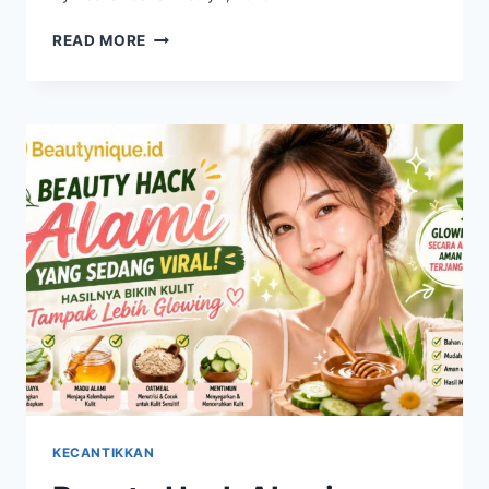
KECANTIKAN
READ MORE
MODERN
MENGHADIRKAN
TREN
PERAWATAN
KULIT
YANG
LEBIH
PRAKTIS
DAN
EFEKTIF
KECANTIKKAN