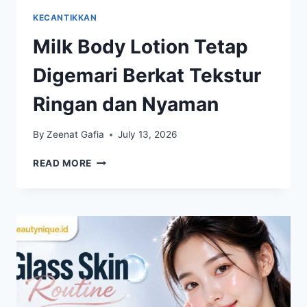
KECANTIKKAN
Milk Body Lotion Tetap
Digemari Berkat Tekstur
Ringan dan Nyaman
By
Zeenat Gafia
July 13, 2026
MILK
READ MORE
BODY
LOTION
TETAP
DIGEMARI
BERKAT
TEKSTUR
RINGAN
DAN
NYAMAN