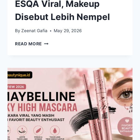
ESQA Viral, Makeup
Disebut Lebih Nempel
By
Zeenat Gafia
May 29, 2026
ALAT
READ MORE
FACIAL
ICE
ROLLER
ESQA
VIRAL,
MAKEUP
DISEBUT
LEBIH
NEMPEL