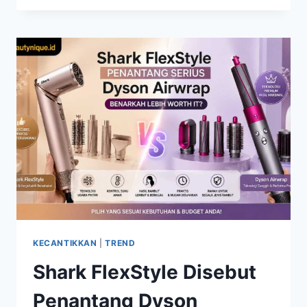
RAECCA
FAVORIT
BEAUTY
ENTHUSIAST,
CANTIK
DAN
TERJANGKAU
KECANTIKKAN
|
TREND
Shark FlexStyle Disebut
Penantang Dyson