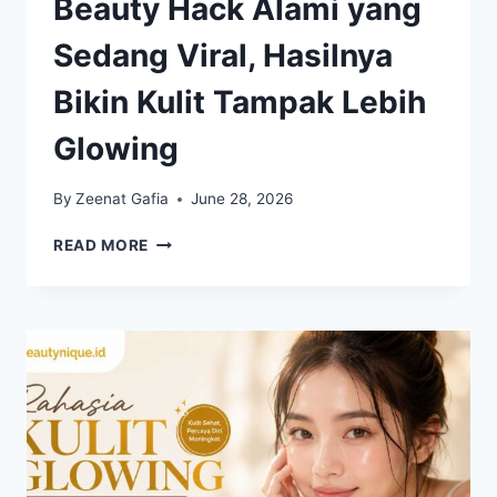
Beauty Hack Alami yang
Sedang Viral, Hasilnya
Bikin Kulit Tampak Lebih
Glowing
By
Zeenat Gafia
June 28, 2026
BEAUTY
READ MORE
HACK
ALAMI
YANG
SEDANG
VIRAL,
HASILNYA
BIKIN
KULIT
TAMPAK
LEBIH
GLOWING