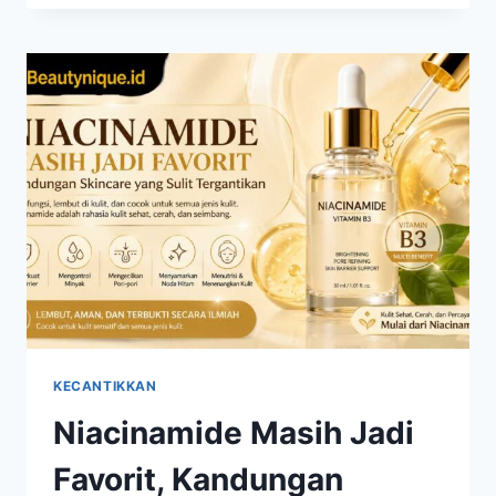
MULAI
BERGESER,
TAMPILAN
NATURAL
KINI
LEBIH
DIMINATI
KECANTIKKAN
Niacinamide Masih Jadi
Favorit, Kandungan