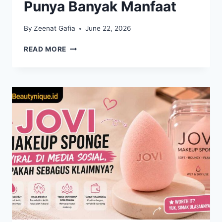
Punya Banyak Manfaat
By
Zeenat Gafia
June 22, 2026
TREN
READ MORE
KECANTIKAN
YANG
SEDANG
VIRAL
INI
TERNYATA
PUNYA
BANYAK
MANFAAT