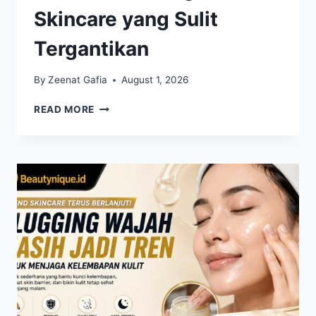
Skincare yang Sulit
Tergantikan
By
Zeenat Gafia
August 1, 2026
NIACINAMIDE
READ MORE
MASIH
JADI
FAVORIT,
KANDUNGAN
SKINCARE
YANG
SULIT
TERGANTIKAN