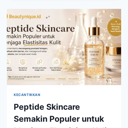
VIRAL,
TEKNIK
MAKEUP
YANG
MEMBUAT
WAJAH
LEBIH
SEGAR
KECANTIKKAN
Peptide Skincare
Semakin Populer untuk