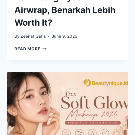
Airwrap, Benarkah Lebih
Worth It?
By
Zeenat Gafia
June 9, 2026
SHARK
READ MORE
FLEXSTYLE
DISEBUT
PENANTANG
DYSON
AIRWRAP,
BENARKAH
LEBIH
WORTH
IT?