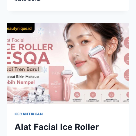
REKOMENDASI
SERUM
CUSHION,
RINGAN
DAN
FLAWLESS
DI
KULIT
WAJAH
KECANTIKKAN
Alat Facial Ice Roller