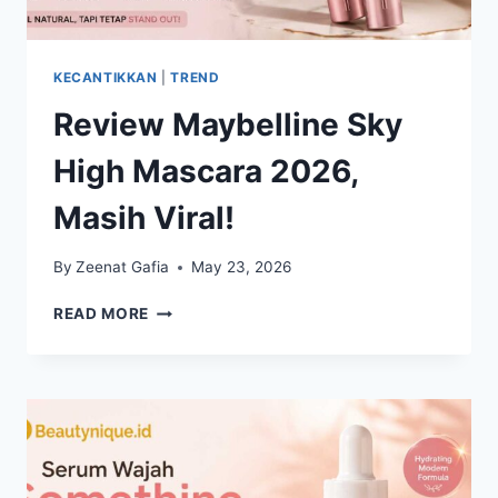
KECANTIKKAN
|
TREND
Review Maybelline Sky
High Mascara 2026,
Masih Viral!
By
Zeenat Gafia
May 23, 2026
REVIEW
READ MORE
MAYBELLINE
SKY
HIGH
MASCARA
2026,
MASIH
VIRAL!