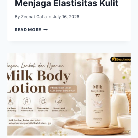
Menjaga Elastisitas Kulit
By
Zeenat Gafia
July 16, 2026
PEPTIDE
READ MORE
SKINCARE
SEMAKIN
POPULER
UNTUK
MENJAGA
ELASTISITAS
KULIT