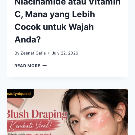
Niacinamide atau Vitamin
C, Mana yang Lebih
Cocok untuk Wajah
Anda?
By
Zeenat Gafia
July 22, 2026
NIACINAMIDE
READ MORE
ATAU
VITAMIN
C,
MANA
YANG
LEBIH
COCOK
UNTUK
WAJAH
ANDA?