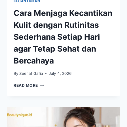
KECANTIKKAN
Cara Menjaga Kecantikan
Kulit dengan Rutinitas
Sederhana Setiap Hari
agar Tetap Sehat dan
Bercahaya
By
Zeenat Gafia
July 4, 2026
CARA
READ MORE
MENJAGA
KECANTIKAN
KULIT
DENGAN
RUTINITAS
SEDERHANA
SETIAP