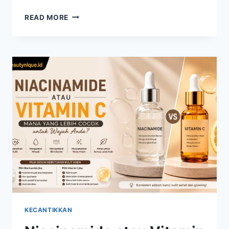
SUNSCREEN
READ MORE
HARIAN
TETAP
JADI
LANGKAH
PENTING
DALAM
RUTINITAS
SKINCARE
KECANTIKKAN