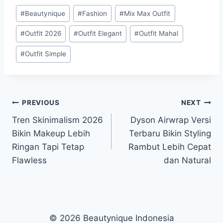
Post
#
Beautynique
#
Fashion
#
Mix Max Outfit
Tags:
#
Outfit 2026
#
Outfit Elegant
#
Outfit Mahal
#
Outfit Simple
Post
PREVIOUS
NEXT
Tren Skinimalism 2026
Dyson Airwrap Versi
navigation
Bikin Makeup Lebih
Terbaru Bikin Styling
Ringan Tapi Tetap
Rambut Lebih Cepat
Flawless
dan Natural
© 2026 Beautynique Indonesia