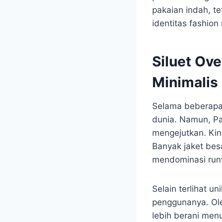
pakaian indah, t
identitas fashion
Siluet Ov
Minimalis
Selama beberapa 
dunia. Namun, P
mengejutkan. Kini
Banyak jaket bes
mendominasi runw
Selain terlihat u
penggunanya. Ole
lebih berani men