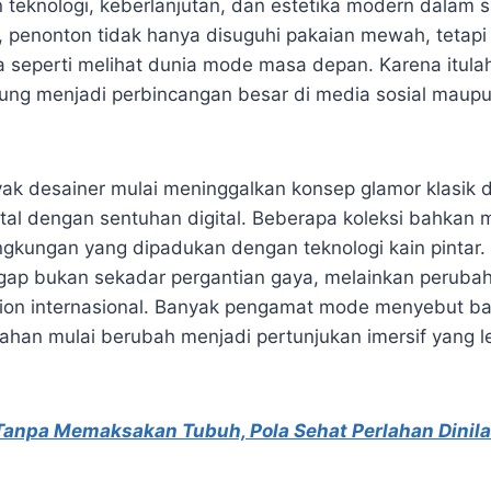
eknologi, keberlanjutan, dan estetika modern dalam 
u, penonton tidak hanya disuguhi pakaian mewah, tetap
a seperti melihat dunia mode masa depan. Karena itulah
ng menjadi perbincangan besar di media sosial maupun 
ak desainer mulai meninggalkan konsep glamor klasik d
ntal dengan sentuhan digital. Beberapa koleksi bahka
ngkungan yang dipadukan dengan teknologi kain pintar. 
anggap bukan sekadar pergantian gaya, melainkan peruba
hion internasional. Banyak pengamat mode menyebut b
lahan mulai berubah menjadi pertunjukan imersif yang 
Tanpa Memaksakan Tubuh, Pola Sehat Perlahan Dinila