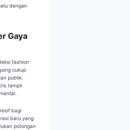
yatu dengan
er Gaya
eksi fashion
 yang cukup
ian publik.
ris tampil
mental.
esif bagi
rasi baru yang
adukan potongan