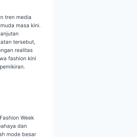
an tren media
i muda masa kini.
lanjutan
atan tersebut,
ngan realitas
a fashion kini
pemikiran.
s Fashion Week
rbahaya dan
mah mode besar