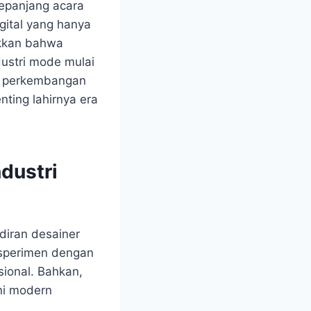
 sepanjang acara
ital yang hanya
ukkan bahwa
ndustri mode mulai
na perkembangan
nting lahirnya era
dustri
diran desainer
ksperimen dengan
sional. Bahkan,
eni modern