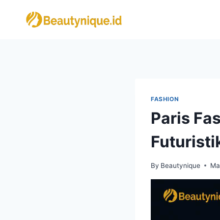
Skip
to
content
FASHION
Paris Fa
Futurist
By
Beautynique
Ma