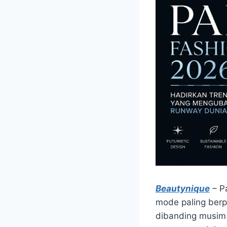
Beautynique
– P
mode paling berp
dibanding musim