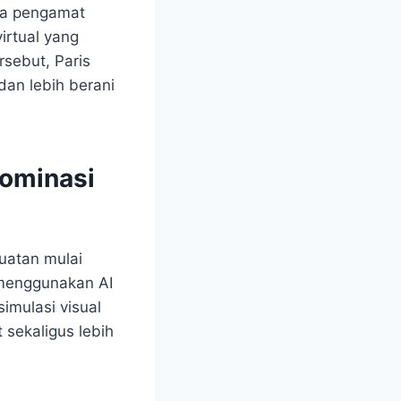
apa pengamat
virtual yang
sebut, Paris
an lebih berani
dominasi
uatan mulai
menggunakan AI
imulasi visual
 sekaligus lebih