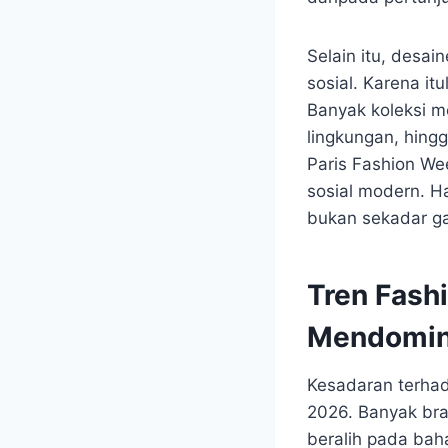
Selain itu, desai
sosial. Karena it
Banyak koleksi m
lingkungan, hing
Paris Fashion Wee
sosial modern. H
bukan sekadar ga
Tren Fash
Mendomin
Kesadaran terhad
2026. Banyak bra
beralih pada bah