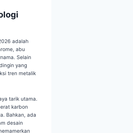
ologi
 2026 adalah
hrome, abu
ernama. Selain
dingin yang
si tren metalik
aya tarik utama.
serat karbon
ya. Bahkan, ada
am desain
r memamerkan