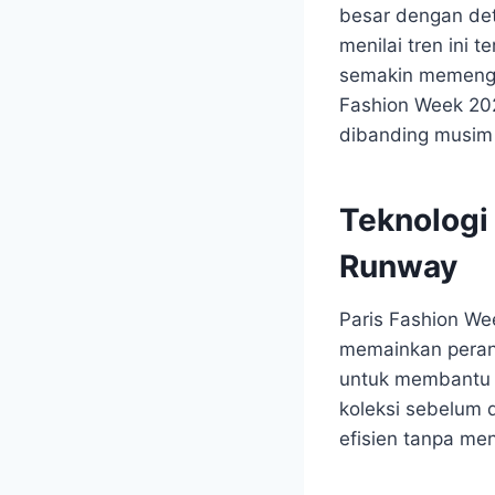
besar dengan deta
menilai tren ini 
semakin memengar
Fashion Week 202
dibanding musim
Teknologi
Runway
Paris Fashion W
memainkan peran
untuk membantu p
koleksi sebelum d
efisien tanpa men