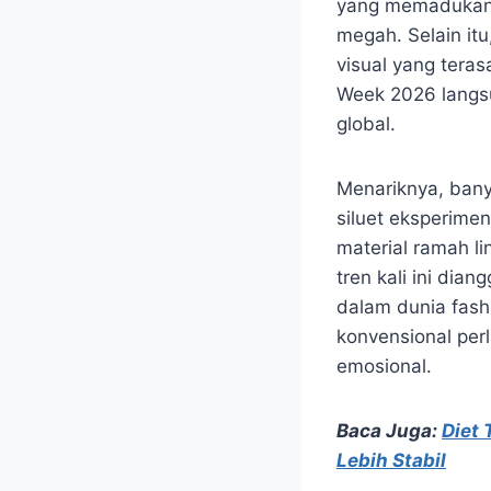
yang memadukan t
megah. Selain it
visual yang teras
Week 2026 langsu
global.
Menariknya, bany
siluet eksperime
material ramah li
tren kali ini di
dalam dunia fas
konvensional per
emosional.
Baca Juga:
Diet 
Lebih Stabil