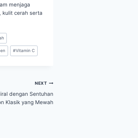
alam menjaga
kulit cerah serta
ah
een
#
Vitamin C
NEXT
iral dengan Sentuhan
on Klasik yang Mewah