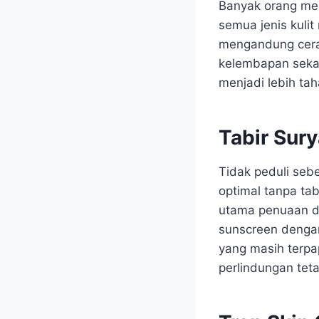
Banyak orang men
semua jenis kuli
mengandung cera
kelembapan sekal
menjadi lebih tah
Tabir Sur
Tidak peduli sebe
optimal tanpa tab
utama penuaan di
sunscreen dengan
yang masih terpap
perlindungan tet