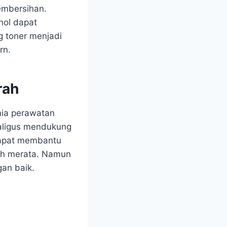
embersihan.
nol dapat
g toner menjadi
rn.
rah
nia perawatan
kaligus mendukung
 dapat membantu
ih merata. Namun
gan baik.