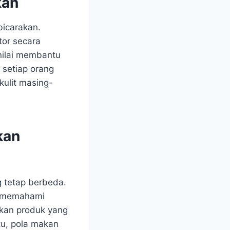
kan
bicarakan.
tor secara
inilai membantu
l setiap orang
kulit masing-
kan
g tetap berbeda.
pa memahami
akan produk yang
tu, pola makan