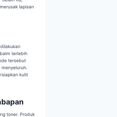
 merusak lapisan
i dilakukan
balm terlebih
ode tersebut
 menyeluruh.
siapkan kulit
mbapan
ng toner. Produk