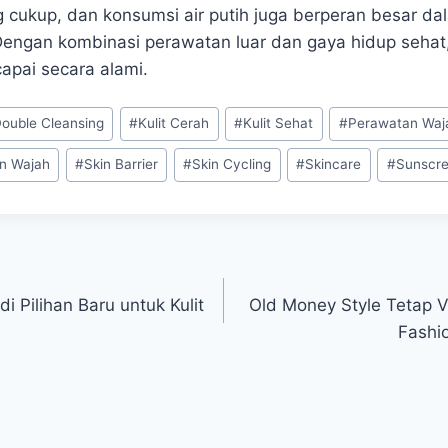
ng cukup, dan konsumsi air putih juga berperan besar d
Dengan kombinasi perawatan luar dan gaya hidup sehat, 
apai secara alami.
ouble Cleansing
#
Kulit Cerah
#
Kulit Sehat
#
Perawatan Waj
an Wajah
#
Skin Barrier
#
Skin Cycling
#
Skincare
#
Sunscr
i Pilihan Baru untuk Kulit
Old Money Style Tetap V
Fashi