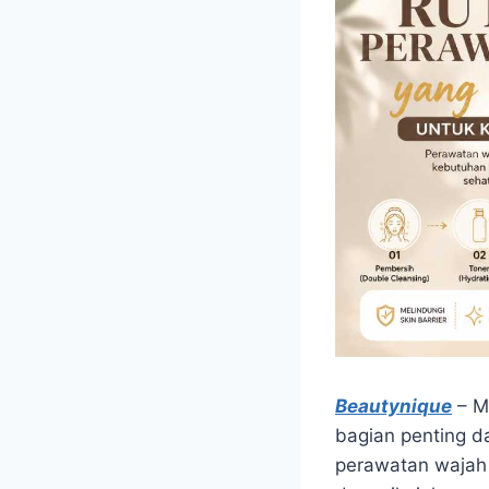
Beautynique
– Me
bagian penting d
perawatan wajah 