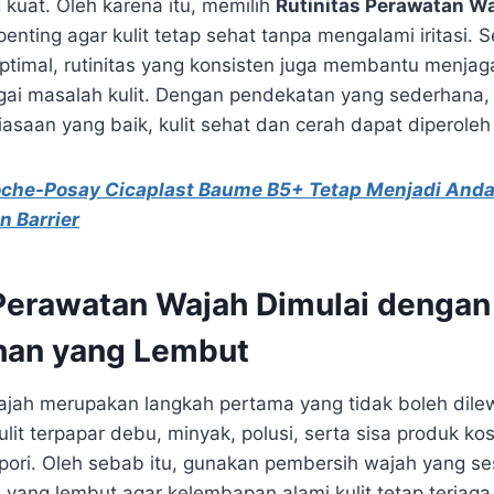
 kuat. Oleh karena itu, memilih
Rutinitas Perawatan W
enting agar kulit tetap sehat tanpa mengalami iritasi.
optimal, rutinitas yang konsisten juga membantu menjaga
ai masalah kulit. Dengan pendekatan yang sederhana,
iasaan yang baik, kulit sehat dan cerah dapat diperole
oche-Posay Cicaplast Baume B5+ Tetap Menjadi Anda
n Barrier
 Perawatan Wajah Dimulai dengan
han yang Lembut
jah merupakan langkah pertama yang tidak boleh dile
ulit terpapar debu, minyak, polusi, serta sisa produk k
ori. Oleh sebab itu, gunakan pembersih wajah yang se
la yang lembut agar kelembapan alami kulit tetap terjaga.