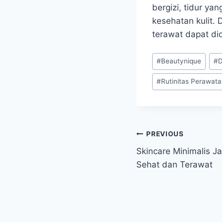
bergizi, tidur ya
kesehatan kulit. 
terawat dapat dic
Post
#
Beautynique
#
D
Tags:
#
Rutinitas Perawat
Post
PREVIOUS
Skincare Minimalis Jad
navigation
Sehat dan Terawat