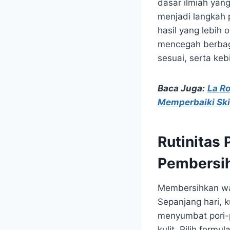
dasar ilmiah yang
menjadi langkah p
hasil yang lebih 
mencegah berbag
sesuai, serta keb
Baca Juga:
La R
Memperbaiki Ski
Rutinitas
Pembersi
Membersihkan wa
Sepanjang hari, k
menyumbat pori-p
kulit. Pilih formu