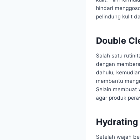
hindari menggoso
pelindung kulit da
Double Cl
Salah satu rutini
dengan membersih
dahulu, kemudian
membantu mengang
Selain membuat w
agar produk peraw
Hydratin
Setelah wajah be