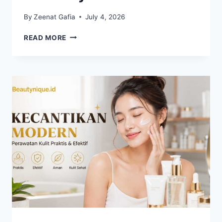
By
Zeenat Gafia
July 4, 2026
CARA
READ MORE
MENJAGA
KECANTIKAN
KULIT
DENGAN
RUTINITAS
SEDERHANA
SETIAP
HARI
AGAR
TETAP
SEHAT
DAN
BERCAHAYA