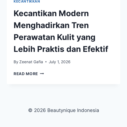
KECANTIKKAN
Kecantikan Modern
Menghadirkan Tren
Perawatan Kulit yang
Lebih Praktis dan Efektif
By
Zeenat Gafia
July 1, 2026
KECANTIKAN
READ MORE
MODERN
MENGHADIRKAN
TREN
PERAWATAN
KULIT
YANG
© 2026 Beautynique Indonesia
LEBIH
PRAKTIS
DAN