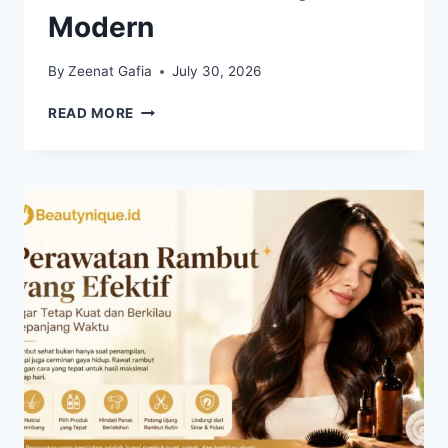
Modern
By
Zeenat Gafia
July 30, 2026
CLEAN
READ MORE
GIRL
AESTHETIC
MASIH
JADI
INSPIRASI
FASHION
DAN
LIFESTYLE
MODERN