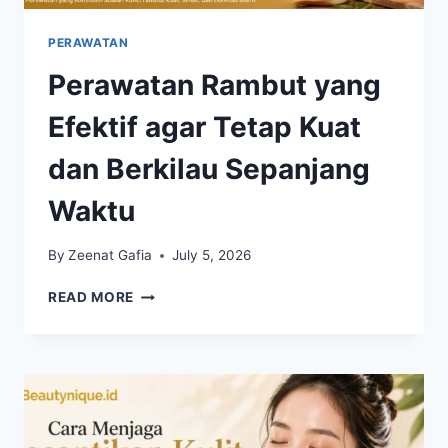
PERAWATAN
Perawatan Rambut yang
Efektif agar Tetap Kuat
dan Berkilau Sepanjang
Waktu
By
Zeenat Gafia
July 5, 2026
PERAWATAN
READ MORE
RAMBUT
YANG
EFEKTIF
AGAR
TETAP
KUAT
DAN