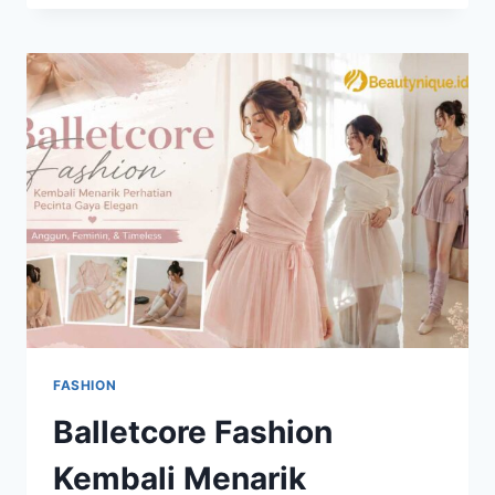
SEMAKIN
DIGEMARI,
INI
ALASAN
TREN
INI
TERUS
BERKEMBANG
FASHION
Balletcore Fashion
Kembali Menarik