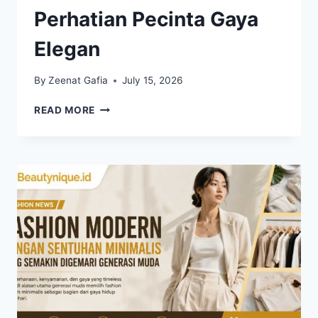
Perhatian Pecinta Gaya
Elegan
By
Zeenat Gafia
July 15, 2026
BALLETCORE
READ MORE
FASHION
KEMBALI
MENARIK
PERHATIAN
PECINTA
GAYA
ELEGAN