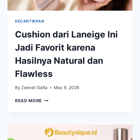
KECANTIKKAN
Cushion dari Laneige Ini
Jadi Favorit karena
Hasilnya Natural dan
Flawless
By
Zeenat Gafia
May 9, 2026
CUSHION
READ MORE
DARI
LANEIGE
INI
JADI
FAVORIT
KARENA