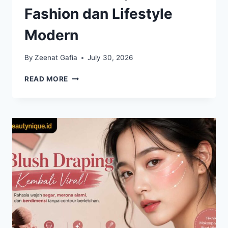
Fashion dan Lifestyle
Modern
By
Zeenat Gafia
July 30, 2026
CLEAN
READ MORE
GIRL
AESTHETIC
MASIH
JADI
INSPIRASI
FASHION
DAN
LIFESTYLE
MODERN