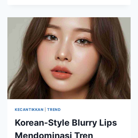
PH
COLOR-
CHANGING
DIOR
VIRAL,
WARNA
BIBIR
NATURAL
MAKIN
DIGEMARI
KECANTIKKAN
|
TREND
Korean-Style Blurry Lips
Mendominasi Tren