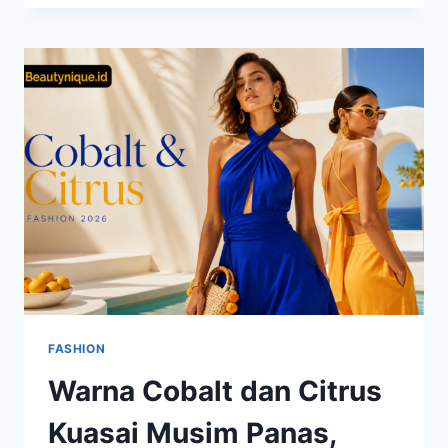
TRANSPARAN
MENDADAK
VIRAL
DI
TIKTOK,
FASHION
UNIK
INI
JADI
SIMBOL
GAYA
BARU
FASHION
Warna Cobalt dan Citrus
Kuasai Musim Panas,