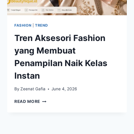
FASHION
|
TREND
Tren Aksesori Fashion
yang Membuat
Penampilan Naik Kelas
Instan
By
Zeenat Gafia
June 4, 2026
TREN
READ MORE
AKSESORI
FASHION
YANG
MEMBUAT
PENAMPILAN