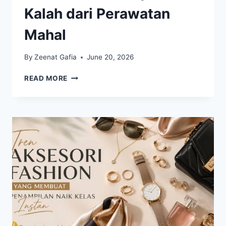
Kalah dari Perawatan
Mahal
By
Zeenat Gafia
June 20, 2026
BODY
READ MORE
CARE
MINIMALIS
JADI
TREN
BARU,
HASILNYA
TAK
KALAH
DARI
PERAWATAN
MAHAL