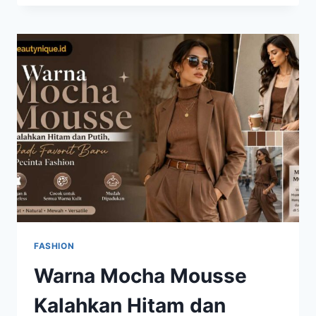
JANE
MODERN
KIAN
DIGEMARI,
INI
ALASAN
FASHIONISTA
SULIT
BERPALING
FASHION
Warna Mocha Mousse
Kalahkan Hitam dan