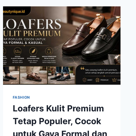
JADI
INSPIRASI
FASHION
DAN
LIFESTYLE
MODERN
FASHION
Loafers Kulit Premium
Tetap Populer, Cocok
untuk Gaya Formal dan