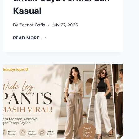
Kasual
By
Zeenat Gafia
July 27, 2026
LOAFERS
READ MORE
KULIT
PREMIUM
TETAP
POPULER,
COCOK
UNTUK
GAYA
FORMAL
DAN
KASUAL