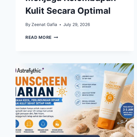
Kulit Secara Optimal
By
Zeenat Gafia
July 29, 2026
SLUGGING
READ MORE
WAJAH
MASIH
MENJADI
TREN
UNTUK
MENJAGA
KELEMBAPAN
KULIT
SECARA
OPTIMAL