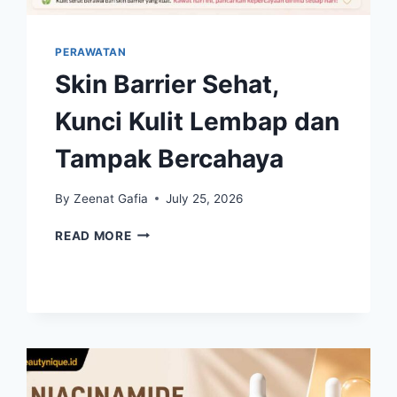
PERAWATAN
Skin Barrier Sehat,
Kunci Kulit Lembap dan
Tampak Bercahaya
By
Zeenat Gafia
July 25, 2026
SKIN
READ MORE
BARRIER
SEHAT,
KUNCI
KULIT
LEMBAP
DAN
TAMPAK
BERCAHAYA