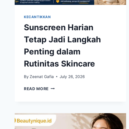
KECANTIKKAN
Sunscreen Harian
Tetap Jadi Langkah
Penting dalam
Rutinitas Skincare
By
Zeenat Gafia
July 26, 2026
SUNSCREEN
READ MORE
HARIAN
TETAP
JADI
LANGKAH
PENTING
DALAM