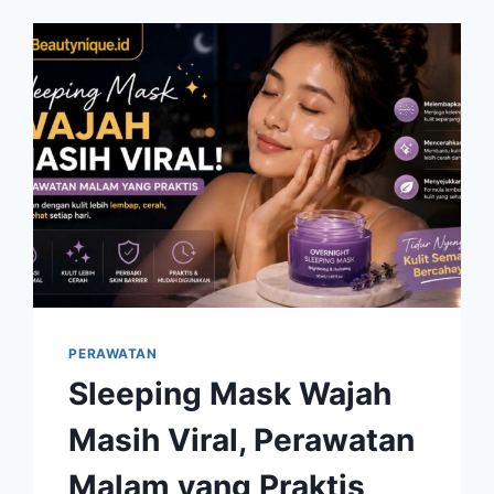
AMAN
AGAR
TETAP
LEMBAP
DAN
TERAWAT
PERAWATAN
Sleeping Mask Wajah
Masih Viral, Perawatan
Malam yang Praktis