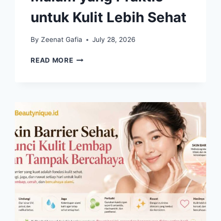
untuk Kulit Lebih Sehat
By
Zeenat Gafia
July 28, 2026
SLEEPING
READ MORE
MASK
WAJAH
MASIH
VIRAL,
PERAWATAN
MALAM
YANG
PRAKTIS
UNTUK
KULIT
LEBIH
SEHAT