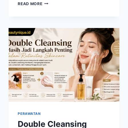
LIP
READ MORE
CARE
ROUTINE
SEMAKIN
DIPERHATIKAN
UNTUK
MENJAGA
BIBIR
TETAP
SEHAT
PERAWATAN
Double Cleansing