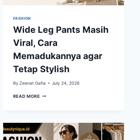
FASHION
Wide Leg Pants Masih
Viral, Cara
Memadukannya agar
Tetap Stylish
By
Zeenat Gafia
July 24, 2026
WIDE
READ MORE
LEG
PANTS
MASIH
VIRAL,
CARA
MEMADUKANNYA