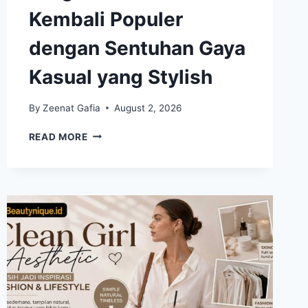
Kembali Populer
dengan Sentuhan Gaya
Kasual yang Stylish
By
Zeenat Gafia
August 2, 2026
CARGO
READ MORE
PANTS
MODERN
KEMBALI
POPULER
DENGAN
SENTUHAN
GAYA
KASUAL
YANG
STYLISH