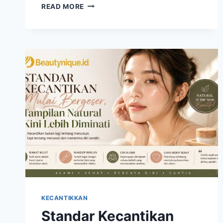
MICRO
READ MORE
BEAUTY
HABIT
MENJADI
RAHASIA
TAMPIL
SEGAR
SETIAP
HARI
KECANTIKKAN
Standar Kecantikan