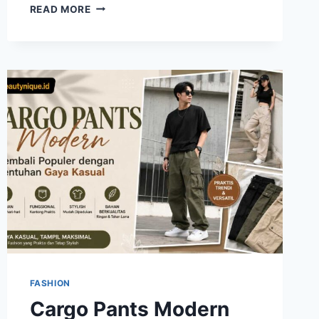
SOFT
READ MORE
POWER
DRESSING
MENJADI
GAYA
FASHION
BARU
YANG
SEDANG
DIGEMARI
FASHION
Cargo Pants Modern