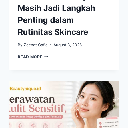
Masih Jadi Langkah
Penting dalam
Rutinitas Skincare
By
Zeenat Gafia
August 3, 2026
DOUBLE
READ MORE
CLEANSING
MASIH
JADI
LANGKAH
PENTING
DALAM
RUTINITAS
SKINCARE