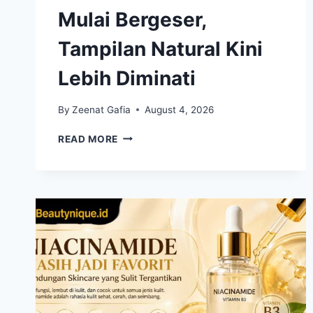
Mulai Bergeser,
Tampilan Natural Kini
Lebih Diminati
By
Zeenat Gafia
August 4, 2026
STANDAR
READ MORE
KECANTIKAN
MULAI
BERGESER,
TAMPILAN
NATURAL
KINI
LEBIH
DIMINATI